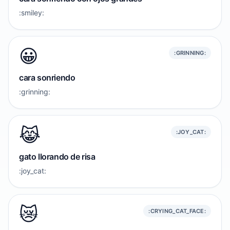
:smiley:
😀
:GRINNING:
cara sonriendo
:grinning:
😹
:JOY_CAT:
gato llorando de risa
:joy_cat:
😿
:CRYING_CAT_FACE: