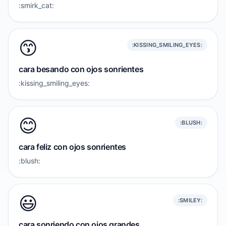
:smirk_cat:
😙
:KISSING_SMILING_EYES:
cara besando con ojos sonrientes
:kissing_smiling_eyes:
😊
:BLUSH:
cara feliz con ojos sonrientes
:blush:
😃
:SMILEY:
cara sonriendo con ojos grandes