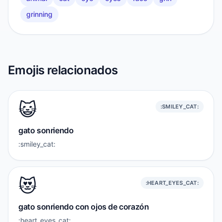
grinning
Emojis relacionados
😺
:SMILEY_CAT:
gato sonriendo
:smiley_cat:
😻
:HEART_EYES_CAT:
gato sonriendo con ojos de corazón
:heart_eyes_cat: