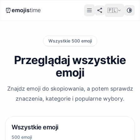
⏰
emojis
time
🇵🇱
Wszystkie 500 emoji
Przeglądaj wszystkie
emoji
Znajdz emoji do skopiowania, a potem sprawdz
znaczenia, kategorie i popularne wybory.
Wszystkie emoji
500 emoji