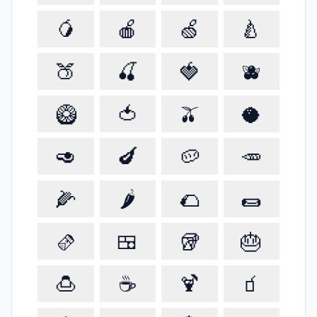
🥭
🍎
🍏
🍐
🍑
🍒
🍓
🫐
🥝
🍅
🫒
🥥
🥑
🍆
🥔
🥕
🌽
🌶️
🌮
🌯
🫔
🍱
🥡
🎂
🍮
☕️
🍹
🧃