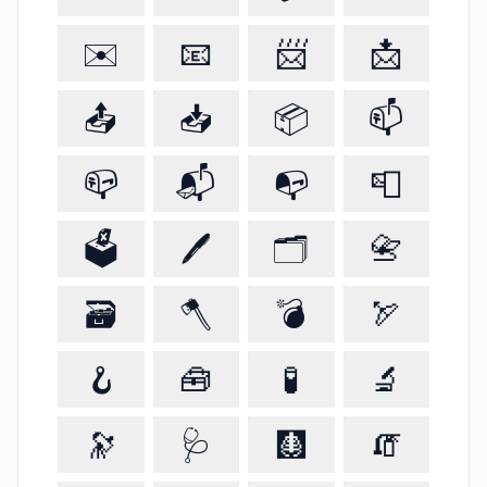
✉️
📧
📨
📩
📤️
📥️
📦️
📫️
📪️
📬️
📭️
📮
🗳️
🖊️
🗂️
📇
🗃️
🪓
💣️
🏹
🪝
🧰
🧪
🔬
🔭
🩺
🩻
🧯