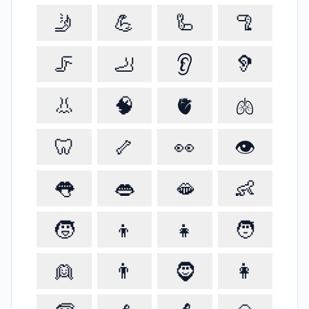
🤳
💪
🦾
🦿
🦵
🦶
👂️
🦻
👃
🧠
🫀
🫁
🦷
🦴
👀
👁️
👅
👄
🫦
👶
🧒
👦
👧
🧑
👱
👨
🧔
👩