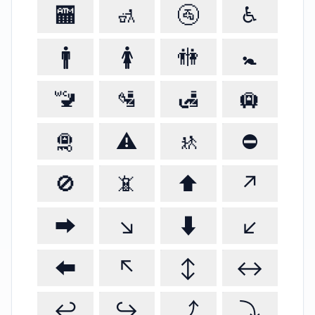
🏧
🚮
🚰
♿️
🚹️
🚺️
🚻
🚼️
🚾
🛂
🛃
🛄
🛅
⚠️
🚸
⛔️
🚫
📵
⬆️
↗️
➡️
↘️
⬇️
↙️
⬅️
↖️
↕️
↔️
↩️
↪️
⤴️
⤵️