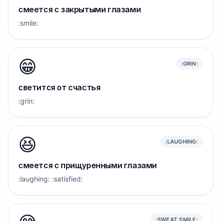
смеется с закрытыми глазами
:smile:
😁
:GRIN:
светится от счастья
:grin:
😆
:LAUGHING:
смеется с прищуренными глазами
:laughing: :satisfied:
:SWEAT_SMILE: