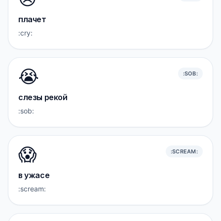
плачет
:cry:
😭
:SOB:
слезы рекой
:sob:
😱
:SCREAM:
в ужасе
:scream: