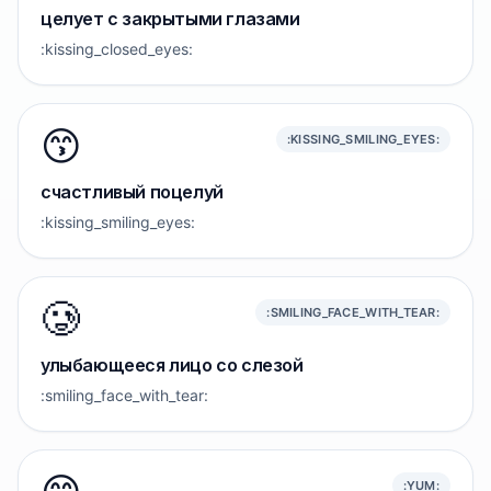
целует с закрытыми глазами
:kissing_closed_eyes:
😙
:KISSING_SMILING_EYES:
счастливый поцелуй
:kissing_smiling_eyes:
🥲
:SMILING_FACE_WITH_TEAR:
улыбающееся лицо со слезой
:smiling_face_with_tear:
:YUM: