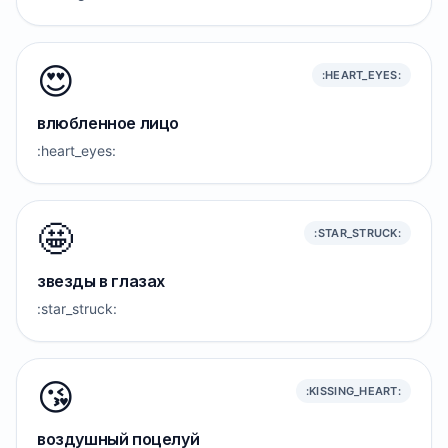
😍
:HEART_EYES:
влюбленное лицо
:heart_eyes:
🤩
:STAR_STRUCK:
звезды в глазах
:star_struck:
😘
:KISSING_HEART:
воздушный поцелуй