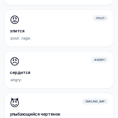
😡
:POUT:
злится
:pout: :rage:
😠
:ANGRY:
сердится
:angry:
😈
:SMILING_IMP:
улыбающийся чертенок