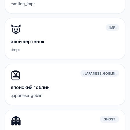
:smiling_imp:
👿
:IMP:
злой чертенок
:imp:
👺
:JAPANESE_GOBLIN:
японский гоблин
:japanese_goblin:
👻
:GHOST: