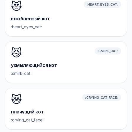
😻
:HEART_EYES_CAT:
влюбленный кот
:heart_eyes_cat:
😼
:SMIRK_CAT:
ухмыляющийся кот
:smirk_cat:
😿
:CRYING_CAT_FACE:
плачущий кот
:crying_cat_face: