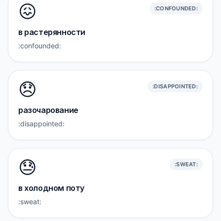
😖
:CONFOUNDED:
в растерянности
:confounded:
😞
:DISAPPOINTED:
разочарование
:disappointed:
😓
:SWEAT:
в холодном поту
:sweat: