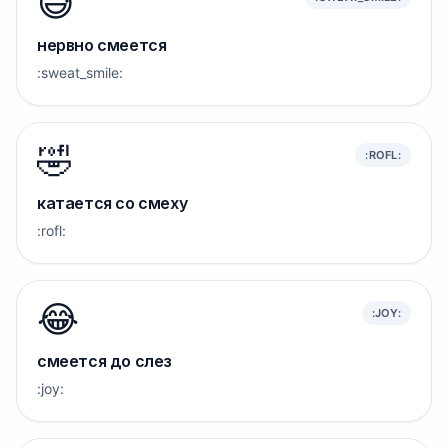
😅
нервно смеется
:sweat_smile:
🤣
:ROFL:
катается со смеху
:rofl:
😂
:JOY:
смеется до слез
:joy: