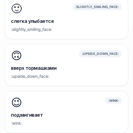
🙂
:SLIGHTLY_SMILING_FACE:
слегка улыбается
:slightly_smiling_face:
🙃
:UPSIDE_DOWN_FACE:
вверх тормашками
:upside_down_face:
😉
:WINK:
подмигивает
:wink: