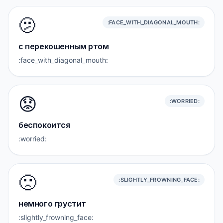
🫤
:FACE_WITH_DIAGONAL_MOUTH:
с перекошенным ртом
:face_with_diagonal_mouth:
😟
:WORRIED:
беспокоится
:worried:
🙁
:SLIGHTLY_FROWNING_FACE:
немного грустит
:slightly_frowning_face: