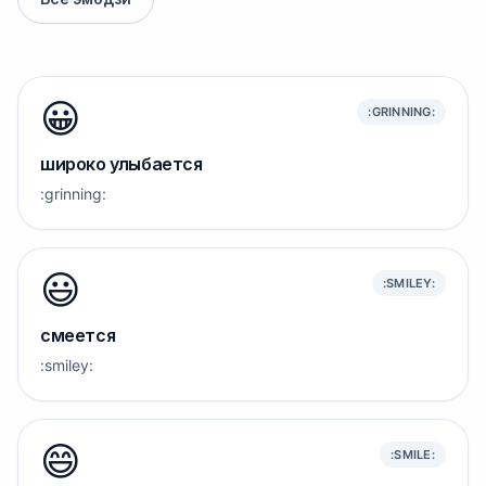
😀
:GRINNING:
широко улыбается
:grinning:
😃
:SMILEY:
смеется
:smiley:
😄
:SMILE: