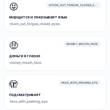
😝
:STUCK_OUT_TONGUE_CLOSED_EYES:
морщится и показывает язык
:stuck_out_tongue_closed_eyes:
🤑
:MONEY_MOUTH_FACE:
деньги в глазах
:money_mouth_face:
🫣
:FACE_WITH_PEEKING_EYE:
подсматривает
:face_with_peeking_eye: