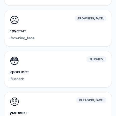
☹️
:FROWNING_FACE:
грустит
:frowning_face:
😳
:FLUSHED:
краснеет
:flushed:
🥺
:PLEADING_FACE:
умоляет