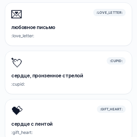
💌
:LOVE_LETTER:
любовное письмо
:love_letter:
💘
:CUPID:
сердце, пронзенное стрелой
:cupid:
💝
:GIFT_HEART:
сердце с лентой
:gift_heart: