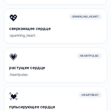
💖
:SPARKLING_HEART:
сверкающее сердце
:sparkling_heart:
💗
:HEARTPULSE:
растущее сердце
:heartpulse:
💓
:HEARTBEAT:
пульсирующее сердце