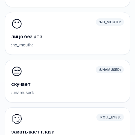
😶
:NO_MOUTH:
лицо без рта
:no_mouth:
😒
:UNAMUSED:
скучает
:unamused:
🙄
:ROLL_EYES:
закатывает глаза