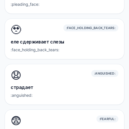
:pleading_face:
🥹
:FACE_HOLDING_BACK_TEARS:
еле сдерживает слезы
:face_holding_back_tears:
😧
:ANGUISHED:
страдает
:anguished:
😨
:FEARFUL: