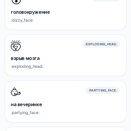
головокружение
:dizzy_face:
🤯
:EXPLODING_HEAD:
взрыв мозга
:exploding_head:
🥳
:PARTYING_FACE:
на вечеринке
:partying_face: