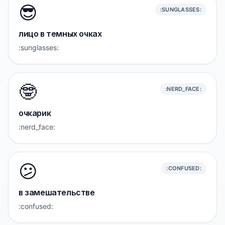
😎
:SUNGLASSES:
лицо в темных очках
:sunglasses:
🤓
:NERD_FACE:
очкарик
:nerd_face:
😕
:CONFUSED:
в замешательстве
:confused: