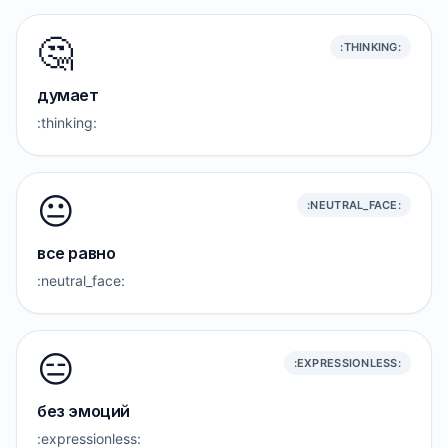
🤔
:THINKING:
думает
:thinking:
😐️
:NEUTRAL_FACE:
все равно
:neutral_face:
😑
:EXPRESSIONLESS:
без эмоций
:expressionless: