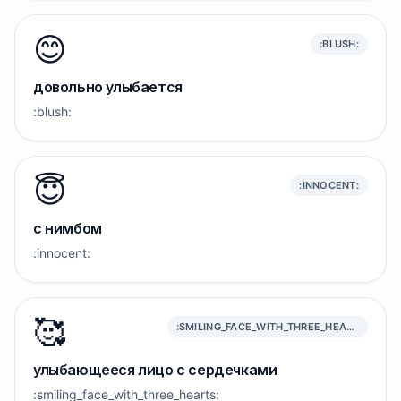
😊
:BLUSH:
довольно улыбается
:blush:
😇
:INNOCENT:
с нимбом
:innocent:
🥰
:SMILING_FACE_WITH_THREE_HEARTS:
улыбающееся лицо с сердечками
:smiling_face_with_three_hearts: