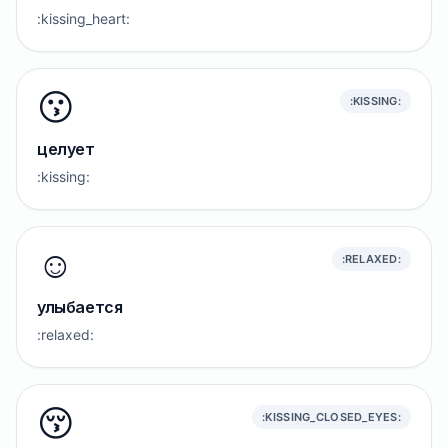
:kissing_heart:
😗
:KISSING:
целует
:kissing:
☺️
:RELAXED:
улыбается
:relaxed:
😚
:KISSING_CLOSED_EYES: