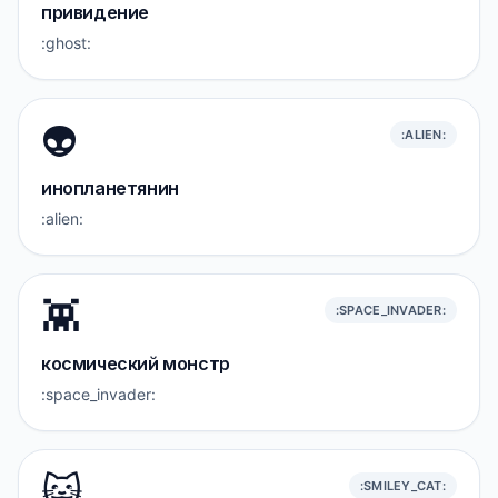
привидение
:ghost:
👽️
:ALIEN:
инопланетянин
:alien:
👾
:SPACE_INVADER:
космический монстр
:space_invader:
😺
:SMILEY_CAT: