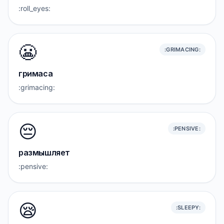
:roll_eyes:
😬
:GRIMACING:
гримаса
:grimacing:
😔
:PENSIVE:
размышляет
:pensive:
😪
:SLEEPY: