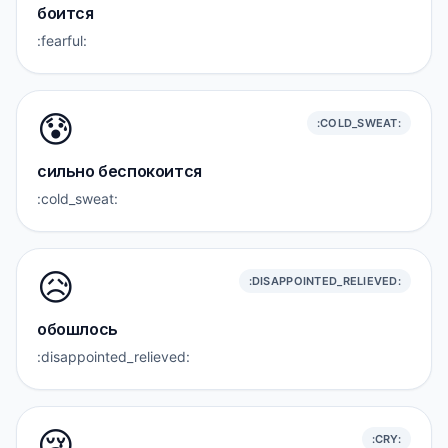
боится
:fearful:
😰
:COLD_SWEAT:
сильно беспокоится
:cold_sweat:
😥
:DISAPPOINTED_RELIEVED:
обошлось
:disappointed_relieved:
😢
:CRY: