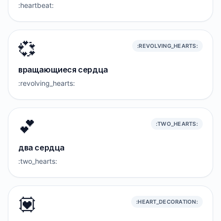
:heartbeat:
💞
:REVOLVING_HEARTS:
вращающиеся сердца
:revolving_hearts:
💕
:TWO_HEARTS:
два сердца
:two_hearts:
💟
:HEART_DECORATION: