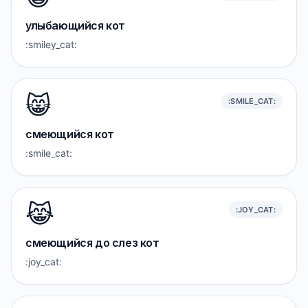
улыбающийся кот
:smiley_cat:
😸
:SMILE_CAT:
смеющийся кот
:smile_cat:
😹
:JOY_CAT:
смеющийся до слез кот
:joy_cat: