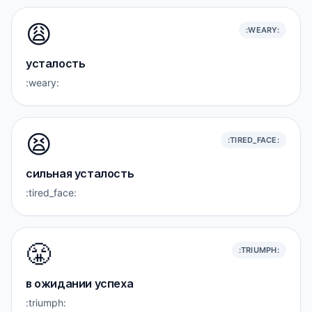
😩
:WEARY:
усталость
:weary:
😫
:TIRED_FACE:
сильная усталость
:tired_face:
😤
:TRIUMPH:
в ожидании успеха
:triumph: