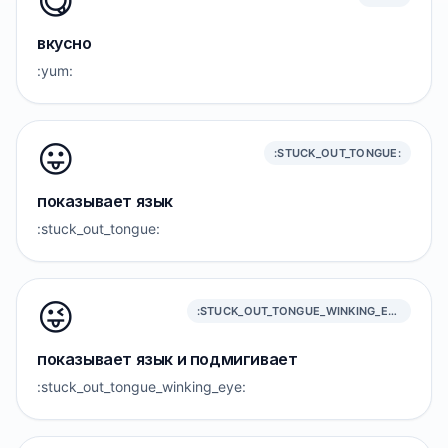
😋
вкусно
:yum:
😛
:STUCK_OUT_TONGUE:
показывает язык
:stuck_out_tongue:
😜
:STUCK_OUT_TONGUE_WINKING_EYE:
показывает язык и подмигивает
:stuck_out_tongue_winking_eye: