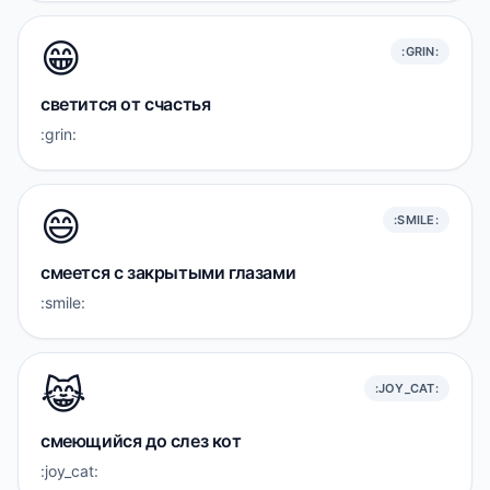
😁
:GRIN:
светится от счастья
:grin:
😄
:SMILE:
смеется с закрытыми глазами
:smile:
😹
:JOY_CAT:
смеющийся до слез кот
:joy_cat: