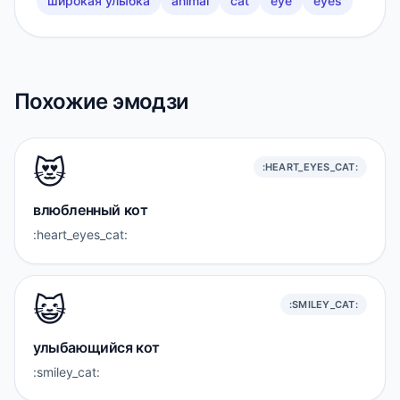
широкая улыбка
animal
cat
eye
eyes
Похожие эмодзи
😻
:HEART_EYES_CAT:
влюбленный кот
:heart_eyes_cat:
😺
:SMILEY_CAT:
улыбающийся кот
:smiley_cat: