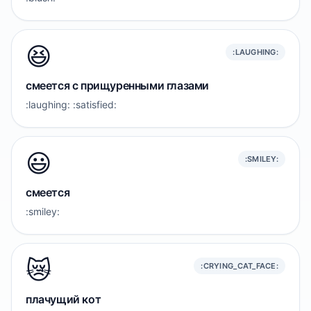
😆
:LAUGHING:
смеется с прищуренными глазами
:laughing: :satisfied:
😃
:SMILEY:
смеется
:smiley:
😿
:CRYING_CAT_FACE:
плачущий кот