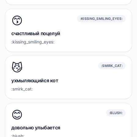
😙
:KISSING_SMILING_EYES:
счастливый поцелуй
:kissing_smiling_eyes:
😼
:SMIRK_CAT:
ухмыляющийся кот
:smirk_cat:
😊
:BLUSH:
довольно улыбается
:blush: