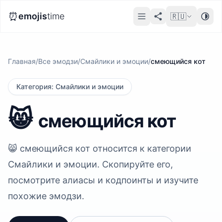
⏰
emojis
time
🇷🇺
Главная
/
Все эмодзи
/
Смайлики и эмоции
/
смеющийся кот
Категория
:
Смайлики и эмоции
😸
смеющийся кот
😸 смеющийся кот относится к категории
Смайлики и эмоции. Скопируйте его,
посмотрите алиасы и кодпоинты и изучите
похожие эмодзи.